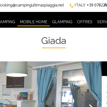
+39 07822
ooking@campingultimaspiaggia.net
ITALY
À
AMPING
MOBILE HOME
GLAMPING
OFFRES
SERV
Giada