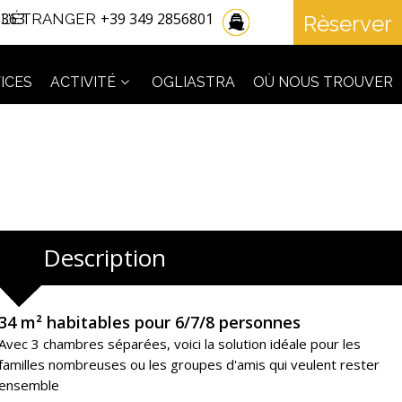
9363
+39 349 2856801
 L'ÉTRANGER
Rèserver
Embarcations
ICES
ACTIVITÉ
OGLIASTRA
OÙ NOUS TROUVER
DU:
AU:
HÉBERGEMENT
ADULTES:
ENFANTS:
Description
VÉRIFIER LA DISPONIBILITÉ
DEMANDER INFORMATIONS
34 m² habitables pour 6/7/8 personnes
Avec 3 chambres séparées, voici la solution idéale pour les
familles nombreuses ou les groupes d'amis qui veulent rester
ensemble