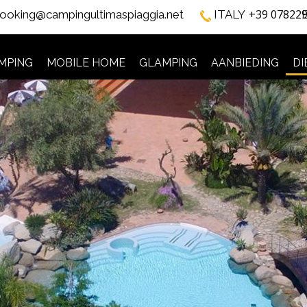
+39 07822
ooking@campingultimaspiaggia.net
ITALY
MPING
MOBILE HOME
GLAMPING
AANBIEDING
DI